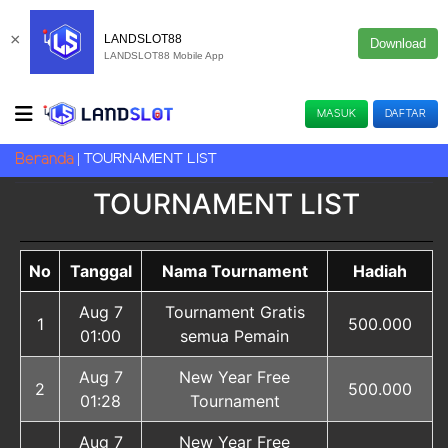
×
LANDSLOT88
Download
LANDSLOT88 Mobile App
MASUK
DAFTAR
Beranda
TOURNAMENT LIST
TOURNAMENT LIST
No
Tanggal
Nama Tournament
Hadiah
Aug 7
Tournament Gratis
1
500.000
01:00
semua Pemain
Aug 7
New Year Free
2
500.000
01:28
Tournament
Aug 7
New Year Free