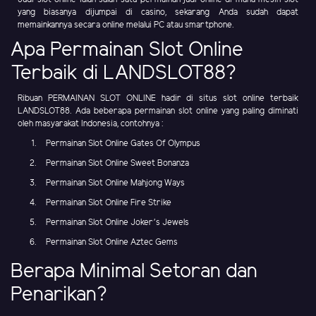
yang biasanya dijumpai di casino, sekarang Anda sudah dapat
memainkannya secara online melalui PC atau smartphone.
Apa Permainan Slot Online
Terbaik di LANDSLOT88?
Ribuan PERMAINAN SLOT ONLINE hadir di situs slot online terbaik
LANDSLOT88. Ada beberapa permainan slot online yang paling diminati
oleh masyarakat Indonesia, contohnya :
Permainan Slot Online Gates Of Olympus
Permainan Slot Online Sweet Bonanza
Permainan Slot Online Mahjong Ways
Permainan Slot Online Fire Strike
Permainan Slot Online Joker's Jewels
Permainan Slot Online Aztec Gems
Berapa Minimal Setoran dan
Penarikan?