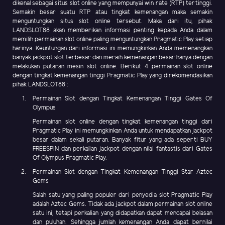
dikenal sebagai situs slot online yang mempunyai win rate (RTP) tertinggi.
Semakin besar suatu RTP atau tingkat kemenangan maka semakin
menguntungkan situs slot online tersebut. Maka dari itu, pihak
LANDSLOT88 akan memberikan informasi penting kepada Anda dalam
memilih permainan slot online paling menguntungkan Pragmatic Play setiap
harinya. Keuntungan dari informasi ini memungkinkan Anda memenangkan
banyak jackpot slot terbesar dan meraih kemenangan besar hanya dengan
melakukan putaran mesin slot online. Berikut 4 permainan slot online
dengan tingkat kemenangan tinggi Pragmatic Play yang direkomendasikan
pihak LANDSLOT88 :
Permainan Slot dengan Tingkat Kemenangan Tinggi Gates Of
Olympus
Permainan slot online dengan tingkat kemenangan tinggi dari
Pragmatic Play ini memungkinkan Anda untuk mendapatkan jackpot
besar dalam sekali putaran. Banyak fitur yang ada seperti BUY
FREESPIN dan perkalian jackpot dengan nilai fantastis dari Gates
Of Olympus Pragmatic Play.
Permainan Slot dengan Tingkat Kemenangan Tinggi Star Aztec
Gems
Salah satu yang paling populer dari penyedia slot Pragmatic Play
adalah Aztec Gems. Tidak ada jackpot dalam permainan slot online
satu ini, tetapi perkalian yang didapatkan dapat mencapai belasan
dan puluhan. Sehingga jumlah kemenangan Anda dapat bernilai