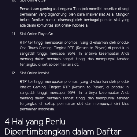
Slot Online CQ9
Perusahaan gaming asal negara Tiongkok memiliki keunikan di segi
permainan yang digandrungi oleh para masyarakat Asia. Mungkin
belum familiar, namun disenangi oleh berbagai pemain slot yang
ada dalam komunitas slot online Indonesia.
Slot Online Play n Go
RTP tertinggi merupakan promosi yang dikeluarkan oleh produk
One Touch Gaming. Tingkat RTP (Return to Player) di produk ini
sangatlah tinggi, mencapai 95%. Ini artinya kesempatan Anda
menang dalam bermain sangat tinggi dan mempunyai taruhan
terjangkau di setiap permainan slot.
Slot Online Idnslot
RTP tertinggi merupakan promosi yang dikeluarkan oleh produk
Idnslot Gaming. Tingkat RTP (Return to Player) di produk ini
sangatlah tinggi, mencapai 95%. Ini artinya kesempatan Anda
menang dalam bermain sangat tinggi dan mempunyai taruhan
terjangkau di setiap permainan slot dan mempunyai ciri khas
permainan Indonesia.
4 Hal yang Perlu
Dipertimbangkan dalam Daftar