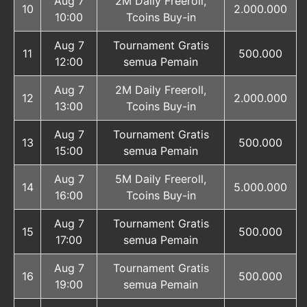
Aug 7
2M Daily Freeroll,
10
2.000.000
10:00
Tcoins Buy-in
Aug 7
Tournament Gratis
11
500.000
12:00
semua Pemain
Aug 7
2M Daily Freeroll,
12
2.000.000
13:00
Tcoins Buy-in
Aug 7
Tournament Gratis
13
500.000
15:00
semua Pemain
Aug 7
5M Daily Freeroll,
14
5.000.000
16:00
Tcoins Buy-in
Aug 7
Tournament Gratis
15
500.000
17:00
semua Pemain
Aug 7
Tournament Gratis
16
500.000
19:00
semua Pemain