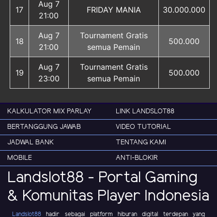
Aug 7
17
FRIDAY MANIA
30.000.000
21:00
Aug 7
Tournament Gratis
18
500.000
21:00
semua Pemain
Aug 7
Tournament Gratis
19
500.000
23:00
semua Pemain
KALKULATOR MIX PARLAY
LINK LANDSLOT88
BERTANGGUNG JAWAB
VIDEO TUTORIAL
JADWAL BANK
TENTANG KAMI
MOBILE
ANTI-BLOKIR
Landslot88 - Portal Gaming
& Komunitas Player Indonesia
Landslot88
hadir sebagai platform hiburan digital terdepan yang