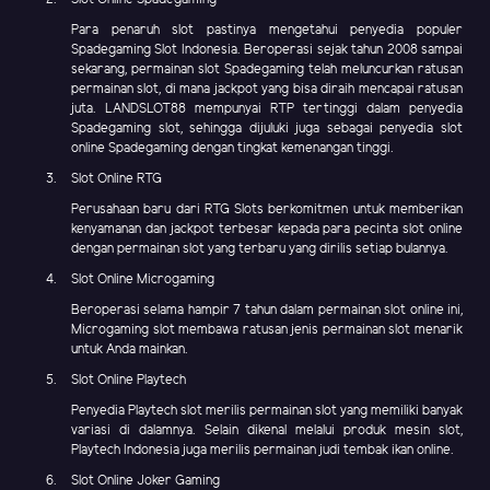
Para penaruh slot pastinya mengetahui penyedia populer
Spadegaming Slot Indonesia. Beroperasi sejak tahun 2008 sampai
sekarang, permainan slot Spadegaming telah meluncurkan ratusan
permainan slot, di mana jackpot yang bisa diraih mencapai ratusan
juta. LANDSLOT88 mempunyai RTP tertinggi dalam penyedia
Spadegaming slot, sehingga dijuluki juga sebagai penyedia slot
online Spadegaming dengan tingkat kemenangan tinggi.
Slot Online RTG
Perusahaan baru dari RTG Slots berkomitmen untuk memberikan
kenyamanan dan jackpot terbesar kepada para pecinta slot online
dengan permainan slot yang terbaru yang dirilis setiap bulannya.
Slot Online Microgaming
Beroperasi selama hampir 7 tahun dalam permainan slot online ini,
Microgaming slot membawa ratusan jenis permainan slot menarik
untuk Anda mainkan.
Slot Online Playtech
Penyedia Playtech slot merilis permainan slot yang memiliki banyak
variasi di dalamnya. Selain dikenal melalui produk mesin slot,
Playtech Indonesia juga merilis permainan judi tembak ikan online.
Slot Online Joker Gaming