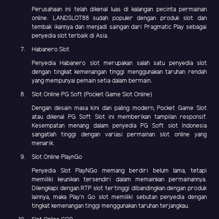
Perusahaan ini telah dikenal luas di kalangan pecinta permainan
online. LANDSLOT88 sudah populer dengan produk slot dan
tembak ikannya dan menjadi saingan dari Pragmatic Play sebagai
penyedia slot terbaik di Asia.
Habanero Slot
Penyedia Habanero slot merupakan salah satu penyedia slot
dengan tingkat kemenangan tinggi menggunakan taruhan rendah
yang mempunyai pemain setia dalam bermain.
Slot Online PG Soft (Pocket Game Slot Online)
Dengan desain masa kini dan paling modern, Pocket Game Slot
atau dikenal PG Soft Slot ini memberikan tampilan responsif.
Kesempatan menang dalam penyedia PG Soft slot Indonesia
sangatlah tinggi dengan variasi permainan slot online yang
menarik.
Slot Online PlaynGo
Penyedia Slot PlayNGo memang berdiri belum lama, tetapi
memiliki keunikan tersendiri dalam memainkan permainannya.
Dilengkapi dengan RTP slot tertinggi dibandingkan dengan produk
lainnya, maka Play'n Go slot memiliki sebutan penyedia dengan
tingkat kemenangan tinggi menggunakan taruhan terjangkau.