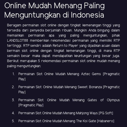
Online Mudah Menang Paling
Menguntungkan di Indonesia
Beragam permainan slot online dengan tingkat kemenangan tinggi yang
tersedia dari penyedia berjumlah ribuan. Mungkin Anda bingung dalam
memainkan permainan apa yang paling menguntungkan, pihak
LANDSLOT88 memberikan rekomendasi permainan yang memiliki RTP
tertinggi. RTP sendiri adalah Return to Player yang dijadikan acuan dalam
bermain slot online dengan tingkat kemenangan tinggi, di mana RTP
semakin besar maka dapat mendapatkan keuntungan yang besar juga.
Berikut merupakan 5 rekomendasi permainan slot online mudah menang
paling menguntungkan:
Permainan Slot Online Mudah Menang Aztec Gems [Pragmatic
Play]
Permainan Slot Online Mudah Menang Sweet Bonanza [Pragmatic
Play]
Permainan Slot Online Mudah Menang Gates of Olympus
[Pragmatic Play]
Permainan Slot Online Mudah Menang Mahjong Ways [PG Soft]
Permainan Slot Online Mudah Menang The Koi Gate [Habanero]