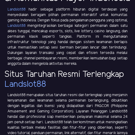
Landslot88
hadir sebagai platform hiburan digital terdepan yang
menyediakan beragam pilihan permainan interaktif untuk komunitas
gaming Indonesia. Dengan fokus pada pengalaman pengguna yang optimal,
Landslot88
mengintegrasikan berbagai kategori permainan dalam satu
akses tunggal, mencakup esports, slots, live lottery, casino langsung, dan
permainan klasik seperti tangkas. Platform ini mengutamakan
infrastruktur teknologi yang handal dengan sistem keamanan berlapis
untuk memastikan setiap sesi bermain berjalan lancar dan terlindungi.
Dukungan layanan transaksi yang cepat dan efisien tersedia melalui
berbagai channel pembayaran resmi, memberikan kemudahan bagi setiap
anggota dalam mengelola aktivitas mereka.
Situs Taruhan Resmi Terlengkap
Landslot88
Landslot88 merupakan situs taruhan resmi dan terlengkap yang menjamin
kenyamanan dan keamanan selama permainan berlangsung, dibuktikan
dengan legalitas dan lisensi yang didapatkan dari PAGCOR (Philippine
Amusement and Gaming Corporation). Layanan Pelanggan Landslot88
handal dan profesional siap memberikan pelayanan maksimal selama 24
jam penuh setiap hari. Landslot88 telah berkomitmen untuk meningkatkan
kualitas terbaik melalui fasilitas dan fitur-fitur yang diberikan, seperti
video tutorial, panduan permainan, link alternatif, dan fitur menarik lainnya