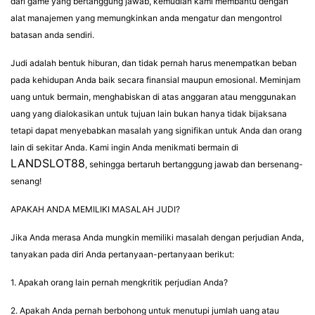
dari game yang bertanggung jawab, kemudian kami membantu dengan
alat manajemen yang memungkinkan anda mengatur dan mengontrol
batasan anda sendiri.
Judi adalah bentuk hiburan, dan tidak pernah harus menempatkan beban
pada kehidupan Anda baik secara finansial maupun emosional. Meminjam
uang untuk bermain, menghabiskan di atas anggaran atau menggunakan
uang yang dialokasikan untuk tujuan lain bukan hanya tidak bijaksana
tetapi dapat menyebabkan masalah yang signifikan untuk Anda dan orang
lain di sekitar Anda. Kami ingin Anda menikmati bermain di
LANDSLOT88
, sehingga bertaruh bertanggung jawab dan bersenang-
senang!
APAKAH ANDA MEMILIKI MASALAH JUDI?
Jika Anda merasa Anda mungkin memiliki masalah dengan perjudian Anda,
tanyakan pada diri Anda pertanyaan-pertanyaan berikut:
1. Apakah orang lain pernah mengkritik perjudian Anda?
2. Apakah Anda pernah berbohong untuk menutupi jumlah uang atau