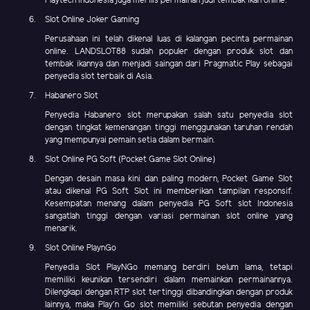
Playtech Indonesia juga merilis permainan judi tembak ikan online.
Slot Online Joker Gaming
Perusahaan ini telah dikenal luas di kalangan pecinta permainan
online. LANDSLOT88 sudah populer dengan produk slot dan
tembak ikannya dan menjadi saingan dari Pragmatic Play sebagai
penyedia slot terbaik di Asia.
Habanero Slot
Penyedia Habanero slot merupakan salah satu penyedia slot
dengan tingkat kemenangan tinggi menggunakan taruhan rendah
yang mempunyai pemain setia dalam bermain.
Slot Online PG Soft (Pocket Game Slot Online)
Dengan desain masa kini dan paling modern, Pocket Game Slot
atau dikenal PG Soft Slot ini memberikan tampilan responsif.
Kesempatan menang dalam penyedia PG Soft slot Indonesia
sangatlah tinggi dengan variasi permainan slot online yang
menarik.
Slot Online PlaynGo
Penyedia Slot PlayNGo memang berdiri belum lama, tetapi
memiliki keunikan tersendiri dalam memainkan permainannya.
Dilengkapi dengan RTP slot tertinggi dibandingkan dengan produk
lainnya, maka Play'n Go slot memiliki sebutan penyedia dengan