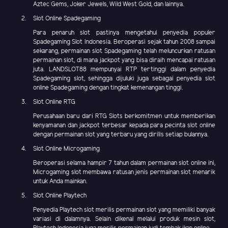
Aztec Gems, Joker Jewels, Wild West Gold, dan lainnya.
Slot Online Spadegaming
Para penaruh slot pastinya mengetahui penyedia populer
Spadegaming Slot Indonesia. Beroperasi sejak tahun 2008 sampai
sekarang, permainan slot Spadegaming telah meluncurkan ratusan
permainan slot, di mana jackpot yang bisa diraih mencapai ratusan
juta. LANDSLOT88 mempunyai RTP tertinggi dalam penyedia
Spadegaming slot, sehingga dijuluki juga sebagai penyedia slot
online Spadegaming dengan tingkat kemenangan tinggi.
Slot Online RTG
Perusahaan baru dari RTG Slots berkomitmen untuk memberikan
kenyamanan dan jackpot terbesar kepada para pecinta slot online
dengan permainan slot yang terbaru yang dirilis setiap bulannya.
Slot Online Microgaming
Beroperasi selama hampir 7 tahun dalam permainan slot online ini,
Microgaming slot membawa ratusan jenis permainan slot menarik
untuk Anda mainkan.
Slot Online Playtech
Penyedia Playtech slot merilis permainan slot yang memiliki banyak
variasi di dalamnya. Selain dikenal melalui produk mesin slot,