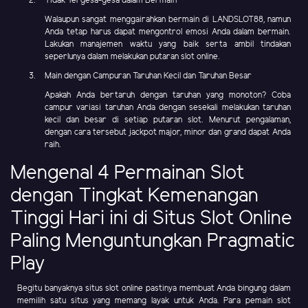
Tidak Tergesa-gesa dalam Bermain
Walaupun sangat menggairahkan bermain di LANDSLOT88, namun
Anda tetap harus dapat mengontrol emosi Anda dalam bermain.
Lakukan manajemen waktu yang baik serta ambil tindakan
seperlunya dalam melakukan putaran slot online.
Main dengan Campuran Taruhan Kecil dan Taruhan Besar
Apakah Anda bertaruh dengan taruhan yang monoton? Coba
campur variasi taruhan Anda dengan sesekali melakukan taruhan
kecil dan besar di setiap putaran slot. Menurut pengalaman,
dengan cara tersebut jackpot major, minor dan grand dapat Anda
raih.
Mengenal 4 Permainan Slot
dengan Tingkat Kemenangan
Tinggi Hari ini di Situs Slot Online
Paling Menguntungkan Pragmatic
Play
Begitu banyaknya situs slot online pastinya membuat Anda bingung dalam
memilih satu situs yang memang layak untuk Anda. Para pemain slot