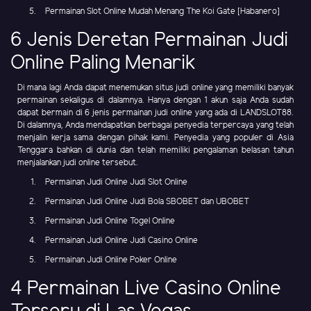
Permainan Slot Online Mudah Menang The Koi Gate [Habanero]
6 Jenis Deretan Permainan Judi
Online Paling Menarik
Di mana lagi Anda dapat menemukan situs judi online yang memiliki banyak
permainan sekaligus di dalamnya. Hanya dengan 1 akun saja Anda sudah
dapat bermain di 6 jenis permainan judi online yang ada di LANDSLOT88.
Di dalamnya, Anda mendapatkan berbagai penyedia terpercaya yang telah
menjalin kerja sama dengan pihak kami. Penyedia yang populer di Asia
Tenggara bahkan di dunia dan telah memiliki pengalaman belasan tahun
menjalankan judi online tersebut.
Permainan Judi Online Judi Slot Online
Permainan Judi Online Judi Bola SBOBET dan UBOBET
Permainan Judi Online Togel Online
Permainan Judi Online Judi Casino Online
Permainan Judi Online Poker Online
4 Permainan Live Casino Online